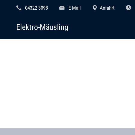
04322 3098
E-Mail
Anfahrt
Elektro-Mäusling