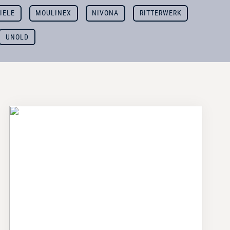
IELE
MOULINEX
NIVONA
RITTERWERK
UNOLD