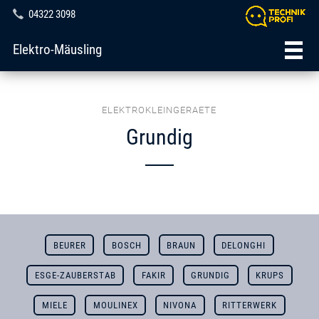
04322 3098
Elektro-Mäusling
ELEKTROKLEINGERAETE
Grundig
BEURER
BOSCH
BRAUN
DELONGHI
ESGE-ZAUBERSTAB
FAKIR
GRUNDIG
KRUPS
MIELE
MOULINEX
NIVONA
RITTERWERK