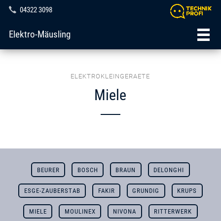
04322 3098
Elektro-Mäusling
ELEKTROKLEINGERAETE
Miele
BEURER
BOSCH
BRAUN
DELONGHI
ESGE-ZAUBERSTAB
FAKIR
GRUNDIG
KRUPS
MIELE
MOULINEX
NIVONA
RITTERWERK