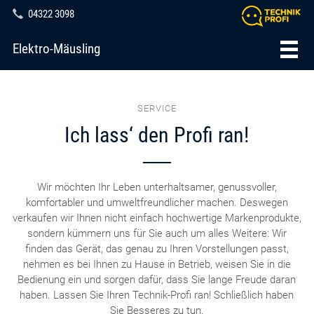
04322 3098
Elektro-Mäusling
SERVICE
Ich lass‘ den Profi ran!
Wir möchten Ihr Leben unterhaltsamer, genussvoller,
komfortabler und umweltfreundlicher machen. Deswegen
verkaufen wir Ihnen nicht einfach hochwertige Markenprodukte,
sondern kümmern uns für Sie auch um alles Weitere: Wir
finden das Gerät, das genau zu Ihren Vorstellungen passt,
nehmen es bei Ihnen zu Hause in Betrieb, weisen Sie in die
Bedienung ein und sorgen dafür, dass Sie lange Freude daran
haben. Lassen Sie Ihren Technik-Profi ran! Schließlich haben
Sie Besseres zu tun.