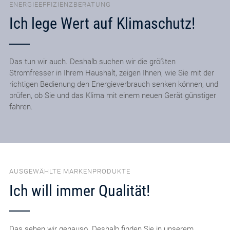
ENERGIEEFFIZIENZBERATUNG
Ich lege Wert auf Klimaschutz!
Das tun wir auch. Deshalb suchen wir die größten
Stromfresser in Ihrem Haushalt, zeigen Ihnen, wie Sie mit der
richtigen Bedienung den Energieverbrauch senken können, und
prüfen, ob Sie und das Klima mit einem neuen Gerät günstiger
fahren.
AUSGEWÄHLTE MARKENPRODUKTE
Ich will immer Qualität!
Das sehen wir genauso. Deshalb finden Sie in unserem