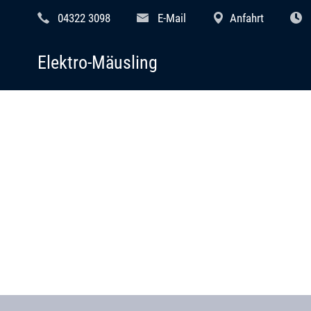
04322 3098
E-Mail
Anfahrt
Elektro-Mäusling