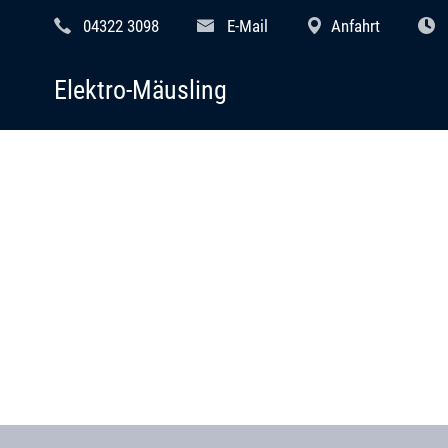
04322 3098
E-Mail
Anfahrt
Elektro-Mäusling