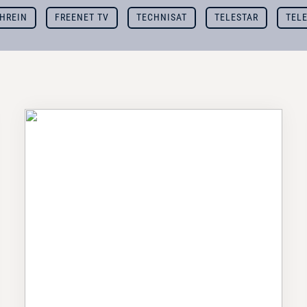
HREIN
FREENET TV
TECHNISAT
TELESTAR
TEL