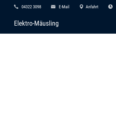
04322 3098
E-Mail
Anfahrt
Elektro-Mäusling